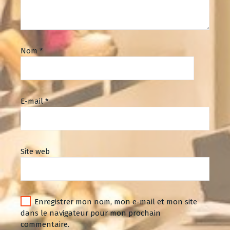
Nom
*
E-mail
*
Site web
Enregistrer mon nom, mon e-mail et mon site
dans le navigateur pour mon prochain
commentaire.