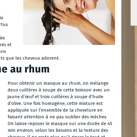
le
rtus
lée
més et
ans
ants que les cheveux adorent.
ue au rhum
Pour obtenir un masque au rhum, on mélange
deux cuillères à soupe de cette boisson avec un
jaune d’œuf et trois cuillères à soupe d’huile
d’olive. Une fois homogène, cette mixture est
appliquée sur l’ensemble de la chevelure en
faisant attention à ne pas oublier des mèches.
On laisse reposer le masque sur une durée de 45
min environ, selon les besoins et la texture des
cheveux. Il ne reste plus qu’à rincer le tout et